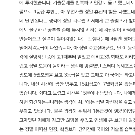
에 투자했습니다. 기출문제를 반복하고 인강도 듣고 했는데도 
점으로 4등급 후반... 아 무언가를 정말 혼신의 힘을 다했는
데 난 안된다는 생각에 정말 괴로웠고 저에게 큰 슬럼프가 찾
에도 불구하고 공부를 손에 놓지않고 하는데 자신감이 하락해
안들어오고 실력이 쌓이지않는다는 느낌때문에 4월엔 영어
떨어져 4등급이 나왔습니다. 아 정말 죽고싶더군요. 난 이 능
각에 절망하던 중에 고1때부터 알았고 예비고3방학때도 하려
럽고 정말 도움이 될까라는 생각에 망설였던 스터디 독해포스를
정도에 6월모평을 보고 3등급을 맞고 그때도 아 국어는 타고
니다. 내신 시간에 잠깐 멈추고 15회정도에 7월학평을 봤는
였습니다. 쉽다고 느꼈고 시간은 15분이나 남았습니다. 나에
하면 되긴하는구나라는 생각에 최근에는 정말 자신감을 갖고 
부하고 있습니다. 물론 굉장히 쉬워서 1등급컷이 98점이였
고자였던 저에게 자그만 희망을 주었고 인생에 큰 보탬이 될
는 정말 어떠한 인강, 학원보다 단기간에 국어의 기술을 습득