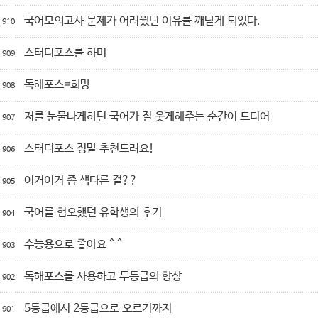
국어모의고사 문제가 어려웠던 이유를 깨닫게 되었다.
910
스터디포스를 하며
909
독해포스=희망
908
저를 눈물나게하던 국어가 절 웃게해주는 순간이 드디어
907
스터디포스 정말 추천드려요!
906
이거이거 좀 색다른 걸??
905
국어를 혐오했던 유학생의 후기
904
수능용으로 좋아요 ^ ^
903
독해포스를 사용하고 두등급의 향상
902
5등급에서 2등급으로 오르기까지
901