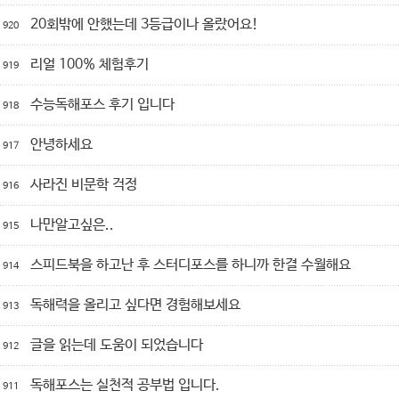
20회밖에 안했는데 3등급이나 올랐어요!
920
리얼 100% 체험후기
919
수능독해포스 후기 입니다
918
안녕하세요
917
사라진 비문학 걱정
916
나만알고싶은..
915
스피드북을 하고난 후 스터디포스를 하니까 한결 수월해요
914
독해력을 올리고 싶다면 경험해보세요
913
글을 읽는데 도움이 되었습니다
912
독해포스는 실천적 공부법 입니다.
911