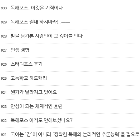
독해포스, 이것은 기적이다
930
독해포스 절대 하지마라!!ㅡㅡ
929
발을 담가본 사람만이 그 깊이를 안다
928
인생 경험
927
스터디포스 후기
926
고등학교 하드캐리
925
뭔가가 달라지고 있어요
924
안심이 되는 체계적인 훈련
923
독해포스 아직도 안해보셨나요?
922
국어는 '감'이 아니라 '정확한 독해와 논리적인 추론능력'을 필요로 
921