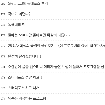
5등급 고3의 독해포스 후기
980
국어가 어렵다?
979
독해력의 힘
978
할때는 모르지만 돌아보면 확실히 다릅니다
977
29회차 학생의 솔직한 중간후기...(이 프로그램의 장점, 필요한 사람
976
완전히 달라졌습니다.!
975
오랜만에 글을 읽으려니 머리가 굳은 느낌이 들어서 프로그램을 신청
974
스터디포스 정말 최고!!
973
스터디포스 하고 나서
972
뇌속을 자극하는 프로그램
971