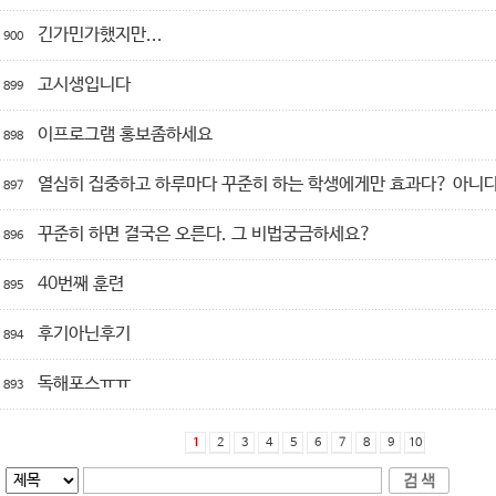
긴가민가했지만...
900
고시생입니다
899
이프로그램 홍보좀하세요
898
열심히 집중하고 하루마다 꾸준히 하는 학생에게만 효과다? 아니다.
897
꾸준히 하면 결국은 오른다. 그 비법궁금하세요?
896
40번째 훈련
895
후기아닌후기
894
독해포스ㅠㅠ
893
1
2
3
4
5
6
7
8
9
10