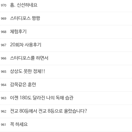
흠. 신선하네요
970
스터디포스 짱짱
969
체험후기
968
20회차 사용후기
967
스터디포스를 하면서
966
상상도 못한 정체!!
965
감쪽같은 훈련
964
이젠 180도 달라진 나의 독해 습관
963
전교 80등에서 전교 8등으로 올랐습니다?
962
꼭 하세요
961