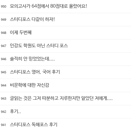
모의고사가 64점에서 80점대로 올랐어요!
950
스터디포스 다같이 하자!
949
이제 두번째
948
인강도 학원도 아닌 스터디 포스
947
솔직히 안 믿었었는데....
946
스터디포스 영어, 국어 후기
945
비문학에 대한 자신감
944
글읽는 것은 그저 따분하고 지루한지만 알았던 저에게....
943
후기..
942
스터디포스 독해포스 후기
941