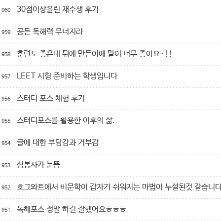
30점이상올린 재수생 후기
960
공든 독해력 무너지랴
959
훈련도 좋은데 뒤에 만든이에 말이 너무 좋아요~!!
958
LEET 시험 준비하는 학생입니다
957
스터디 포스 체험 후기
956
스터디포스를 활용한 이후의 삶.
955
글에 대한 부담감과 거부감
954
심봉사가 눈뜸
953
호그와트에서 비문학이 갑자기 쉬워지는 마법이 누설된것 같습니
952
독해포스 정말 하길 잘했어요ㅎㅎㅎ
951