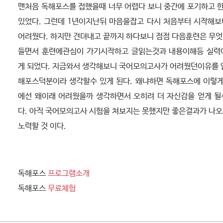
맨처음 독해포스를 접했을때 너무 어렵다 보니 중간에 포기하고 
있었다. 그런데 1년이지난뒤 마음을잡고 다시 처음부터 시작해보
어려웠다. 하지만 견뎌내고 끝까지 하다보니 점점 다음훈련은 무
들면서 훈련에관심이 가기시작하고 글읽는것과 내용이해등 실력
게 되었다. 지금와서 생각해보니 국어모의고사가 어려웠던이유를 
해포스덕분이라 생각할수 있게 된다. 왜냐하면 독해포스에 이렇
에선 왜이래 어려웠을까 생각하면서 오히려 더 자신감을 얻게 될
다. 아직 국어모의고사 시험을 쳐보지는 못했지만 좋은결과가 나
노력할 것 이다.
독해포스
프로그램소개
독해포스
무료체험