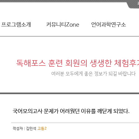
프로그램소개
커뮤니티Zone
언어과학연구소
|
독해포스
|
체험후기
|
TQ테스트
|
회원게시판
|
시험불안해소훈련
|
스터디포스칼럼
독해포스 훈련 회원의 생생한 체험후
여러분 모두에게 좋은 정보가 되길 바랍니다
국어모의고사 문제가 어려웠던 이유를 깨닫게 되었다.
작성자
김민석
고등2