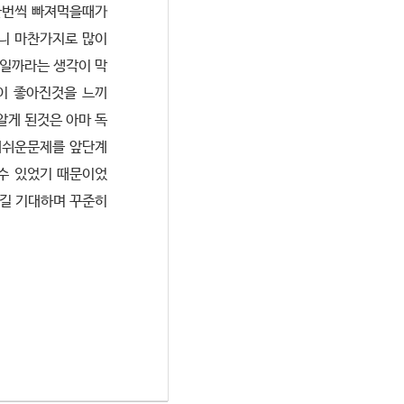
한번씩 빠져먹을때가
니 마찬가지로 많이
엇일까라는 생각이 막
이 좋아진것을 느끼
알게 된것은 아마 독
게쉬운문제를 앞단계
수 있었기 때문이었
오길 기대하며 꾸준히