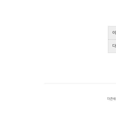
이
다
더큰세상