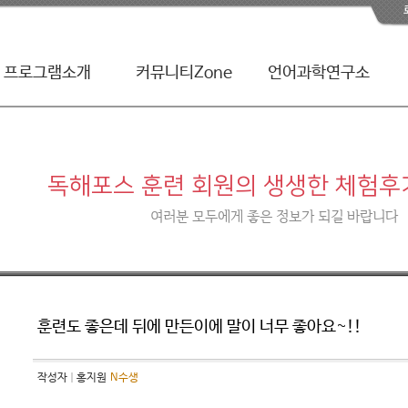
프로그램소개
커뮤니티Zone
언어과학연구소
|
독해포스
|
체험후기
|
TQ테스트
|
회원게시판
|
시험불안해소훈련
|
스터디포스칼럼
독해포스 훈련 회원의 생생한 체험후
여러분 모두에게 좋은 정보가 되길 바랍니다
훈련도 좋은데 뒤에 만든이에 말이 너무 좋아요~!!
작성자
홍지원
N수생